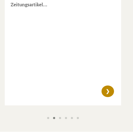
Bildungsmesse Zukunft W
Wir waren dieses Jahr auf der Bildungsm
Wangen und durften den Ausbildungsber
Pflegefachmannes und der Pflegefachfra
vorstellen.
❯