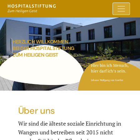
HERZLICH WILLKOMMEN
BEI DER HOSPITALSTIFTUNG
ZUM HEILIGEN GEIST
Hier bin ich Mensch,
hier darf ich’s sein.
Johann Wolfgang von Goethe
Über uns
Wir sind die älteste soziale Einrichtung in
Wangen und betreiben seit 2015 nicht