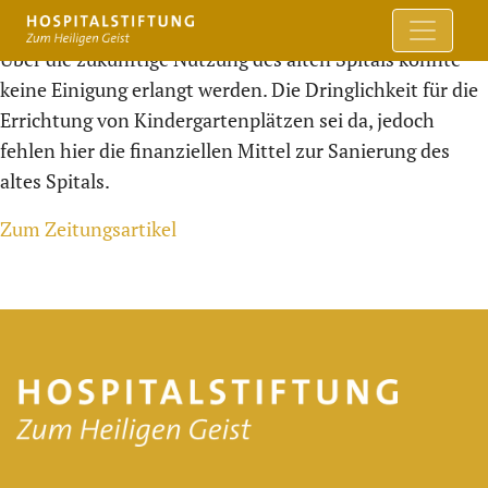
Über die zukünftige Nutzung des alten Spitals konnte
keine Einigung erlangt werden. Die Dringlichkeit für die
Errichtung von Kindergartenplätzen sei da, jedoch
fehlen hier die finanziellen Mittel zur Sanierung des
altes Spitals.
Zum Zeitungsartikel