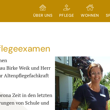
ÜBER UNS
PFLEGE
WOHNEN
S
flegeexamen
enen
rau Birke Weik und Herr
r Altenpflegefachkraft
ona Zeit in den letzten
erungen von Schule und