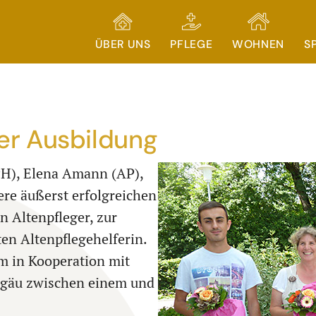
ÜBER UNS
PFLEGE
WOHNEN
S
er Ausbildung
PH), Elena Amann (AP),
ere äußerst erfolgreichen
 Altenpfleger, zur
en Altenpflegehelferin.
im in Kooperation mit
llgäu zwischen einem und